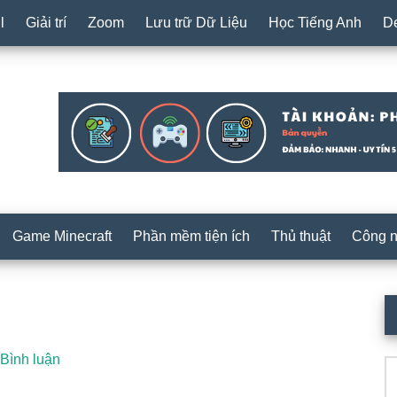
l
Giải trí
Zoom
Lưu trữ Dữ Liệu
Học Tiếng Anh
D
Game Minecraft
Phần mềm tiện ích
Thủ thuật
Công 
S
c
 Bình luận
T
k