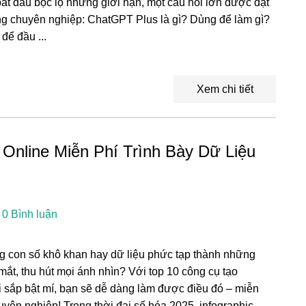
bắt đầu bộc lộ những giới hạn, một câu hỏi lớn được đặt
g chuyên nghiệp: ChatGPT Plus là gì? Dùng để làm gì?
để đầu ...
Xem chi tiết
 Online Miễn Phí Trình Bày Dữ Liệu
0 Bình luận
 con số khô khan hay dữ liệu phức tạp thành những
mắt, thu hút mọi ánh nhìn? Với top 10 công cụ tạo
ôi sắp bật mí, bạn sẽ dễ dàng làm được điều đó – miễn
uyên nghiệp! Trong thời đại số hóa 2025, infographic