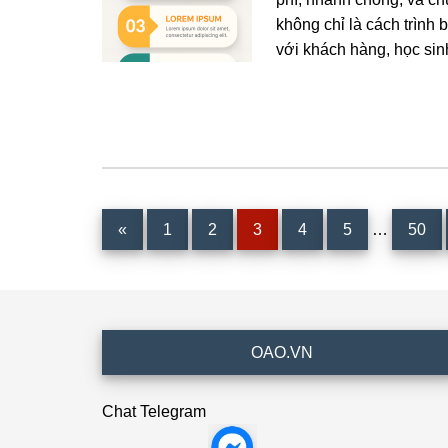
không chỉ là cách trình 
với khách hàng, học sinh,
Interim
Trang
Trang
Trang
Trang
Trang
Trang
«
1
2
3
4
5
…
50
pages
omitted
Footer
OAO.VN
Chat Telegram