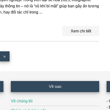
bày thông tin – nó là “vũ khí bí mật” giúp bạn gây ấn tượng
 hay đối tác chỉ trong ...
Xem chi tiết
»
Về oao
Về chúng tôi
-
-