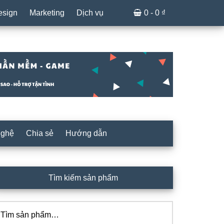
esign
Marketing
Dịch vụ
0 -
0
₫
nghệ
Chia sẻ
Hướng dẫn
idebar
Tìm kiếm sản phẩm
hính
ìm
iếm: