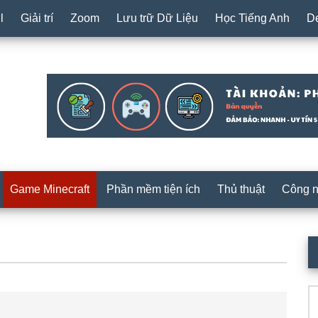
l
Giải trí
Zoom
Lưu trữ Dữ Liệu
Học Tiếng Anh
D
Game Minecraft
Phần mềm tiện ích
Thủ thuật
Công 
S
c
T
k