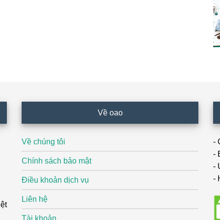
Về oao
Về chúng tôi
-
-
Chính sách bảo mật
- 
- 
Điều khoản dịch vụ
Liên hệ
ệt
Tài khoản