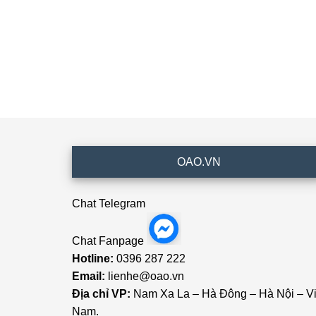
Footer
OAO.VN
Chat Telegram
Chat Fanpage
Hotline:
0396 287 222
Email:
lienhe@oao.vn
Địa chỉ VP:
Nam Xa La – Hà Đông – Hà Nội – Vi
Nam.