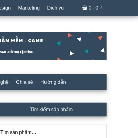
esign
Marketing
Dịch vụ
0 -
0
₫
nghệ
Chia sẻ
Hướng dẫn
idebar
Tìm kiếm sản phẩm
hính
ìm
iếm: