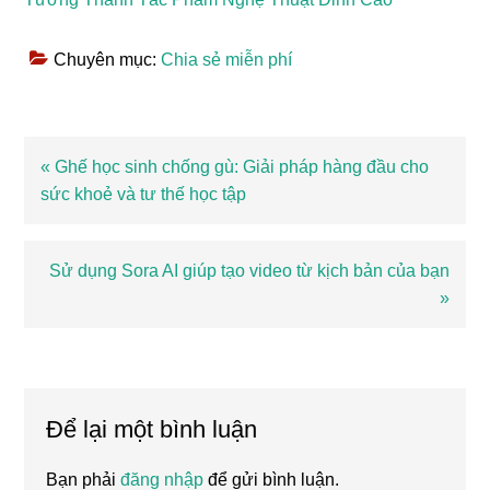
Chuyên mục:
Chia sẻ miễn phí
Bài
« Ghế học sinh chống gù: Giải pháp hàng đầu cho
viết
sức khoẻ và tư thế học tập
trước
Bài
Sử dụng Sora AI giúp tạo video từ kịch bản của bạn
viết
»
sau
Reader
Interactions
Để lại một bình luận
Bạn phải
đăng nhập
để gửi bình luận.