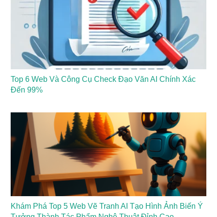
Top 6 Web Và Công Cụ Check Đạo Văn AI Chính Xác
Đến 99%
Khám Phá Top 5 Web Vẽ Tranh AI Tạo Hình Ảnh Biến Ý
Tưởng Thành Tác Phẩm Nghệ Thuật Đỉnh Cao