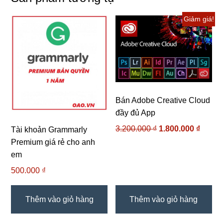
Giảm giá!
Bán Adobe Creative Cloud
đầy đủ App
Giá
Giá
3.200.000
₫
1.800.000
₫
Tài khoản Grammarly
gốc
hiện
Premium giá rẻ cho anh
là:
tại
em
3.200.000 ₫.
là:
500.000
₫
1.800.
Thêm vào giỏ hàng
Thêm vào giỏ hàng