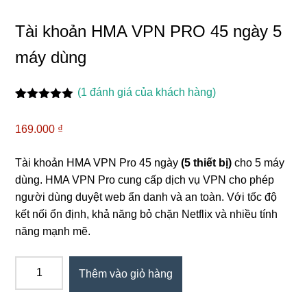
Tài khoản HMA VPN PRO 45 ngày 5
máy dùng
(
1
đánh giá của khách hàng)
5.00
1
trên 5
dựa trên
169.000
₫
đánh giá
Tài khoản HMA VPN Pro 45 ngày
(5 thiết bị)
cho 5 máy
dùng. HMA VPN Pro cung cấp dịch vụ VPN cho phép
người dùng duyệt web ẩn danh và an toàn. Với tốc độ
kết nối ổn định, khả năng bỏ chặn Netflix và nhiều tính
năng mạnh mẽ.
Tài
Thêm vào giỏ hàng
khoản
HMA