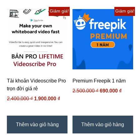
Giảm giá!
Giảm giá!
Tài khoản Videoscribe Pro
Premium Freepik 1 năm
trọn đời giá rẻ
Giá
Giá
2.500.000
₫
690.000
₫
gốc
hiện
Giá
Giá
2.400.000
₫
1.900.000
₫
là:
tại
gốc
hiện
2.500.000 ₫.
là:
là:
tại
690.000 
2.400.000 ₫.
là:
Thêm vào giỏ hàng
Thêm vào giỏ hàng
1.900.000 ₫.