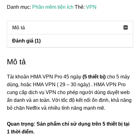
VPN
Danh mục:
Phần mềm tiện ích
Thẻ:
VPN
PRO
45
ngày
Mô tả
5
Đánh giá (1)
máy
dùng
số
Mô tả
lượng
Tài khoản HMA VPN Pro 45 ngày
(5 thiết bị)
cho 5 máy
dùng, hoặc HMA VPN ( 29 – 30 ngày) . HMA VPN Pro
cung cấp dịch vụ VPN cho phép người dùng duyệt web
ẩn danh và an toàn. Với tốc độ kết nối ổn định, khả năng
bỏ chặn Netflix và nhiều tính năng mạnh mẽ.
Quan trọng: Sản phẩm chỉ sử dụng trên 5 thiết bị tại
1 thời điểm.