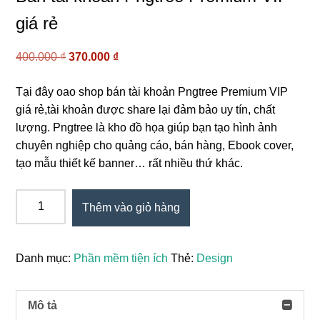
giá rẻ
Giá
Giá
400.000
₫
370.000
₫
gốc
hiện
là:
tại
Tại đây oao shop bán tài khoản Pngtree Premium VIP
400.000 ₫.
là:
giá rẻ,tài khoản được share lại đảm bảo uy tín, chất
370.000 ₫.
lượng. Pngtree là kho đồ họa giúp bạn tạo hình ảnh
chuyên nghiệp cho quảng cáo, bán hàng, Ebook cover,
tạo mẫu thiết kế banner… rất nhiều thứ khác.
Bán
Thêm vào giỏ hàng
tài
khoản
Pngtree
Danh mục:
Phần mềm tiện ích
Thẻ:
Design
Premium
VIP
giá
Mô tả